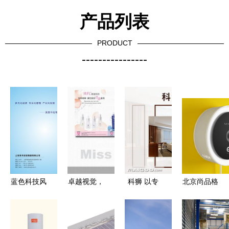
产品列表
PRODUCT
----------------
蓝色科技风
卓越视觉，
科狮 以专
北京尚品格
北坤人专业
创意无限
业设计服
工业设计公
设计服务全
Missadesign，
务，赋能企
司 以专业
面解析
您的专业平
业品牌与产
设计服务，