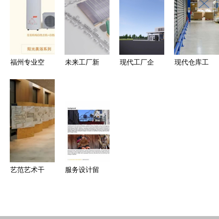
面设计与创
品价值
铸就产品从
意伙伴
概念到制造
的卓越品质
福州专业空
未来工厂新
现代工厂企
现代仓库工
气能安装
范式 西奥
业大门设计
厂内景创意
设计服务、
电梯产业
精选集与专
设计集锦
厂家选择与
园，goa大
业设计服务
专业设计服
价格指南
象设计的专
务赋能产业
业赋能
空间新体验
艺范艺术干
服务设计留
货 | 服务设
学作品集全
计高分书目
攻略 从案
出炉，专业
例解析到专